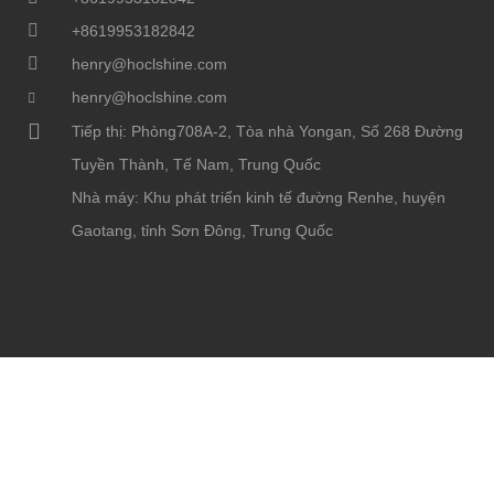
+8619953182842
henry@hoclshine.com
henry@hoclshine.com
Tiếp thị: Phòng708A-2, Tòa nhà Yongan, Số 268 Đường
Tuyền Thành, Tế Nam, Trung Quốc
Nhà máy: Khu phát triển kinh tế đường Renhe, huyện
Gaotang, tỉnh Sơn Đông, Trung Quốc