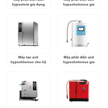
hypoclorơ gia dụng 
hypocholorous gia 
nhỏ
đình nhỏ
Máy tạo axit 
Máy phát điện axit 
hypochlorous cho hộ 
hypocholorous gia 
gia đình
đình nhỏ