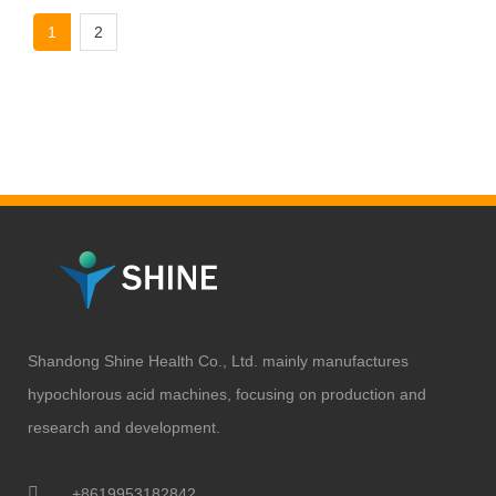
1
2
Shandong Shine Health Co., Ltd. mainly manufactures
hypochlorous acid machines, focusing on production and
research and development.
+8619953182842